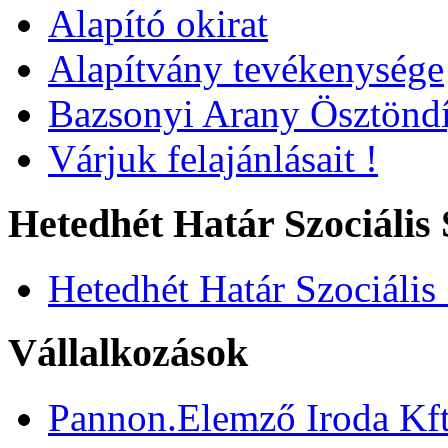
Alapító okirat
Alapítvány tevékenysége
Bazsonyi Arany Ösztöndí
Várjuk felajánlásait !
Hetedhét Határ Szociális 
Hetedhét Határ Szociális
Vállalkozások
Pannon.Elemző Iroda Kft