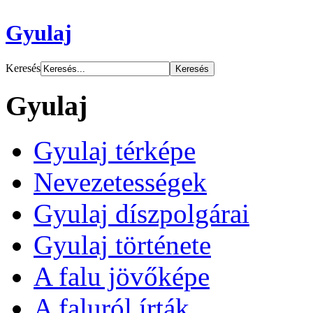
Gyulaj
Keresés
Gyulaj
Gyulaj térképe
Nevezetességek
Gyulaj díszpolgárai
Gyulaj története
A falu jövőképe
A faluról írták