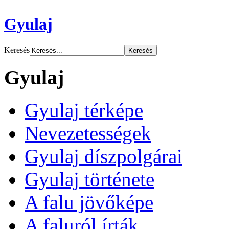
Gyulaj
Keresés
Gyulaj
Gyulaj térképe
Nevezetességek
Gyulaj díszpolgárai
Gyulaj története
A falu jövőképe
A faluról írták