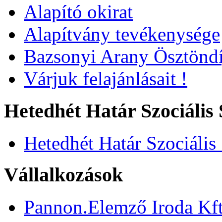
Alapító okirat
Alapítvány tevékenysége
Bazsonyi Arany Ösztöndí
Várjuk felajánlásait !
Hetedhét Határ Szociális 
Hetedhét Határ Szociális
Vállalkozások
Pannon.Elemző Iroda Kft