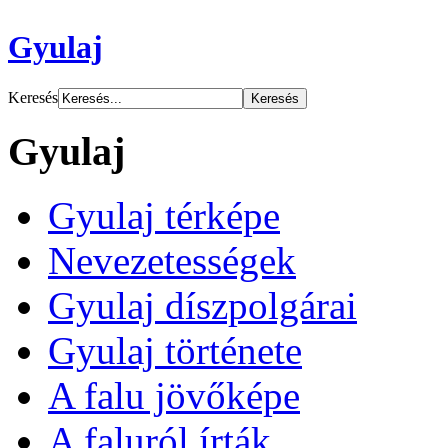
Gyulaj
Keresés
Gyulaj
Gyulaj térképe
Nevezetességek
Gyulaj díszpolgárai
Gyulaj története
A falu jövőképe
A faluról írták