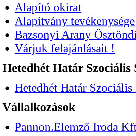
Alapító okirat
Alapítvány tevékenysége
Bazsonyi Arany Ösztöndí
Várjuk felajánlásait !
Hetedhét Határ Szociális 
Hetedhét Határ Szociális
Vállalkozások
Pannon.Elemző Iroda Kft