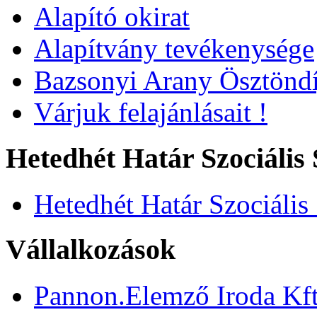
Alapító okirat
Alapítvány tevékenysége
Bazsonyi Arany Ösztöndí
Várjuk felajánlásait !
Hetedhét Határ Szociális 
Hetedhét Határ Szociális
Vállalkozások
Pannon.Elemző Iroda Kft