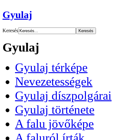
Gyulaj
Keresés
Gyulaj
Gyulaj térképe
Nevezetességek
Gyulaj díszpolgárai
Gyulaj története
A falu jövőképe
A faluról írták