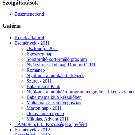
Szolgáltatások
Buszmenetrend
Galéria
Képek a faluról
Események - 2011
Ösztöndíj - 2011
Egészség nap
Sorsfordító-sorformáló program
Nyárzáró családi nap Dombori 2011
Romanap
Nyúl-unk a munkáért - képzés
Szüret - 2011
Baba-mama Klub
Nyúl-unk a munkáért program megnyitója Ilken - szepte
Baba-mama klub készülőben
Máltai nap - szemüvegosztás
Márton nap - 2011
Orsós Janika nyulai
Mikulás, Advent 2011
TÁMOP 5.1.3.: Közösséget a jövőért!
Események - 2012