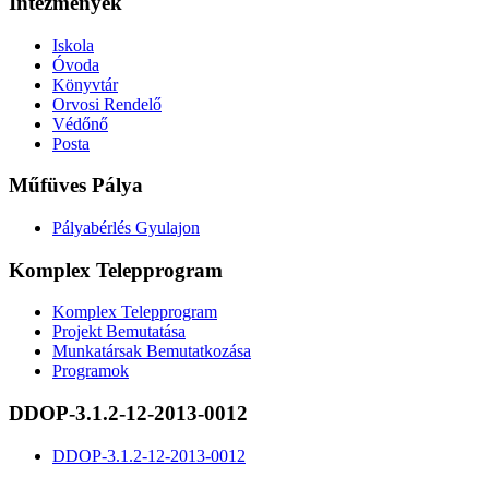
Intézmények
Iskola
Óvoda
Könyvtár
Orvosi Rendelő
Védőnő
Posta
Műfüves Pálya
Pályabérlés Gyulajon
Komplex Telepprogram
Komplex Telepprogram
Projekt Bemutatása
Munkatársak Bemutatkozása
Programok
DDOP-3.1.2-12-2013-0012
DDOP-3.1.2-12-2013-0012