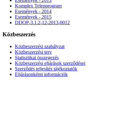
Események - 2013
Komplex Telepprogram
Események - 2014
Események - 2015
DDOP-3.1.2-12-2013-0012
Közbeszerzés
Közbeszerzési szabályzat
Közbeszerzési terv
Statisztikai összegezés
Közbeszerzési eljárások szerződései
Szerződés teljesítés tájékoztatók
Eljárásonkénti információk