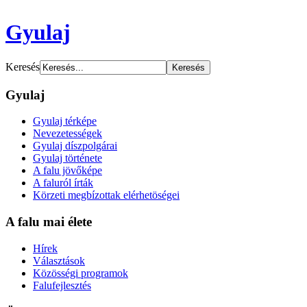
Gyulaj
Keresés
Gyulaj
Gyulaj térképe
Nevezetességek
Gyulaj díszpolgárai
Gyulaj története
A falu jövőképe
A faluról írták
Körzeti megbízottak elérhetöségei
A falu mai élete
Hírek
Választások
Közösségi programok
Falufejlesztés