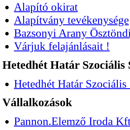
Alapító okirat
Alapítvány tevékenysége
Bazsonyi Arany Ösztöndí
Várjuk felajánlásait !
Hetedhét Határ Szociális 
Hetedhét Határ Szociális
Vállalkozások
Pannon.Elemző Iroda Kft