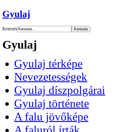
Gyulaj
Keresés
Gyulaj
Gyulaj térképe
Nevezetességek
Gyulaj díszpolgárai
Gyulaj története
A falu jövőképe
A faluról írták