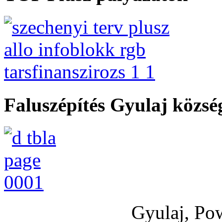
Faluszépítés Gyulaj közs
Gyulaj, Po