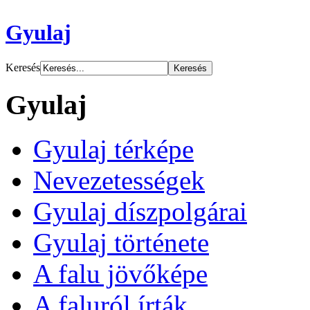
Gyulaj
Keresés
Gyulaj
Gyulaj térképe
Nevezetességek
Gyulaj díszpolgárai
Gyulaj története
A falu jövőképe
A faluról írták