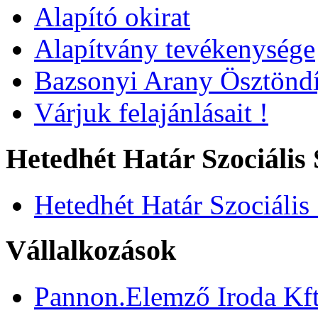
Alapító okirat
Alapítvány tevékenysége
Bazsonyi Arany Ösztöndí
Várjuk felajánlásait !
Hetedhét Határ Szociális 
Hetedhét Határ Szociális
Vállalkozások
Pannon.Elemző Iroda Kft