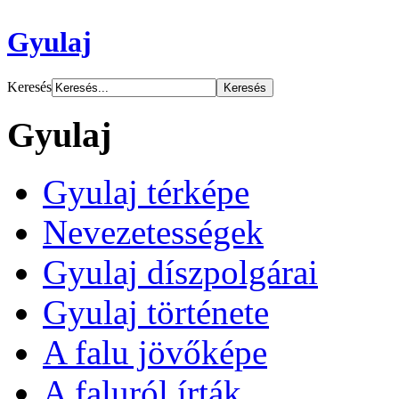
Gyulaj
Keresés
Gyulaj
Gyulaj térképe
Nevezetességek
Gyulaj díszpolgárai
Gyulaj története
A falu jövőképe
A faluról írták