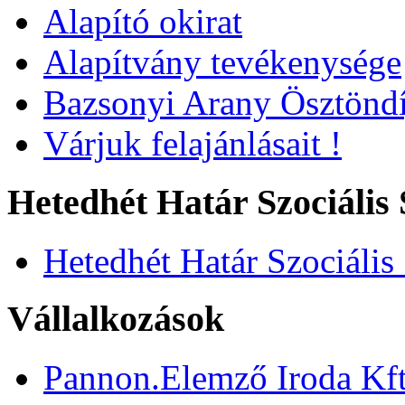
Alapító okirat
Alapítvány tevékenysége
Bazsonyi Arany Ösztöndí
Várjuk felajánlásait !
Hetedhét Határ Szociális 
Hetedhét Határ Szociális
Vállalkozások
Pannon.Elemző Iroda Kft