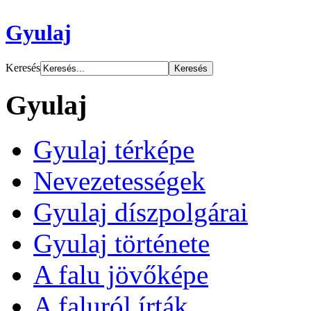
Gyulaj
Keresés
Gyulaj
Gyulaj térképe
Nevezetességek
Gyulaj díszpolgárai
Gyulaj története
A falu jövőképe
A faluról írták