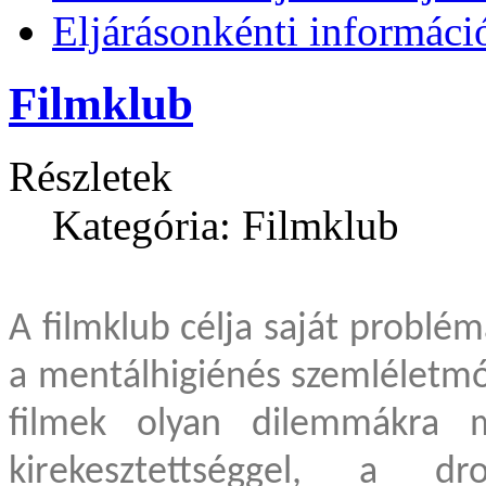
Eljárásonkénti informáci
Filmklub
Részletek
Kategória: Filmklub
A filmklub célja saját problém
a mentálhigiénés szemléletmó
filmek olyan dilemmákra m
kirekesztettséggel, a dr