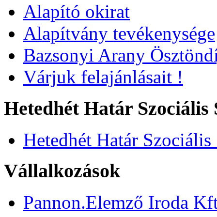
Alapító okirat
Alapítvány tevékenysége
Bazsonyi Arany Ösztöndí
Várjuk felajánlásait !
Hetedhét Határ Szociális 
Hetedhét Határ Szociális
Vállalkozások
Pannon.Elemző Iroda Kft