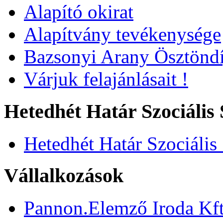
Alapító okirat
Alapítvány tevékenysége
Bazsonyi Arany Ösztöndí
Várjuk felajánlásait !
Hetedhét Határ Szociális 
Hetedhét Határ Szociális
Vállalkozások
Pannon.Elemző Iroda Kft