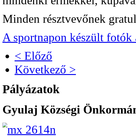
mindenki érmekkel, kupával
Minden résztvevőnek gratulá
A sportnapon készült fotók
< Előző
Következő >
Pályázatok
Gyulaj Községi Önkormány