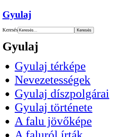
Gyulaj
Keresés
Gyulaj
Gyulaj térképe
Nevezetességek
Gyulaj díszpolgárai
Gyulaj története
A falu jövőképe
A faluról írták