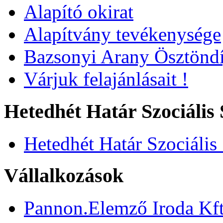
Alapító okirat
Alapítvány tevékenysége
Bazsonyi Arany Ösztöndí
Várjuk felajánlásait !
Hetedhét Határ Szociális 
Hetedhét Határ Szociális
Vállalkozások
Pannon.Elemző Iroda Kft