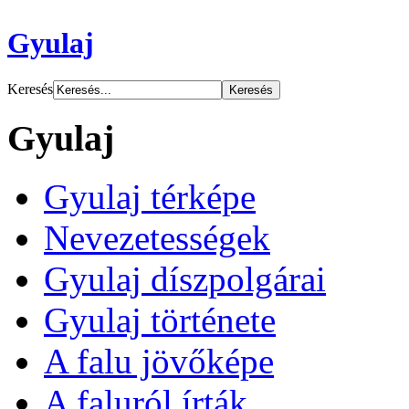
Gyulaj
Keresés
Gyulaj
Gyulaj térképe
Nevezetességek
Gyulaj díszpolgárai
Gyulaj története
A falu jövőképe
A faluról írták