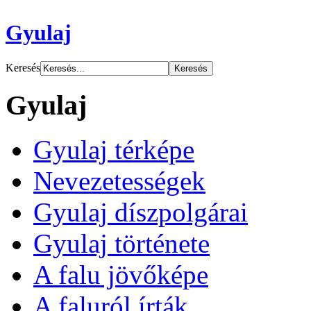
Gyulaj
Keresés
Gyulaj
Gyulaj térképe
Nevezetességek
Gyulaj díszpolgárai
Gyulaj története
A falu jövőképe
A faluról írták