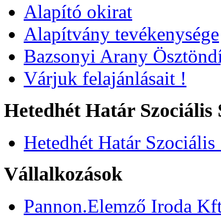
Alapító okirat
Alapítvány tevékenysége
Bazsonyi Arany Ösztöndí
Várjuk felajánlásait !
Hetedhét Határ Szociális 
Hetedhét Határ Szociális
Vállalkozások
Pannon.Elemző Iroda Kft