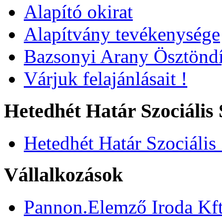
Alapító okirat
Alapítvány tevékenysége
Bazsonyi Arany Ösztöndí
Várjuk felajánlásait !
Hetedhét Határ Szociális 
Hetedhét Határ Szociális
Vállalkozások
Pannon.Elemző Iroda Kft