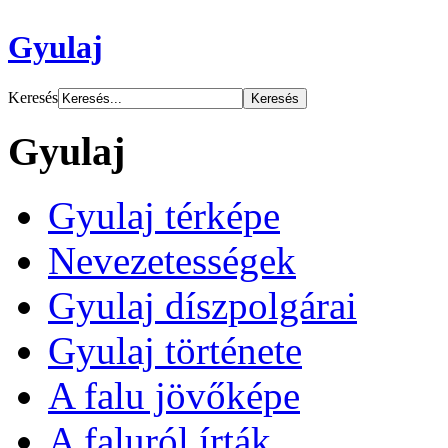
Gyulaj
Keresés
Gyulaj
Gyulaj térképe
Nevezetességek
Gyulaj díszpolgárai
Gyulaj története
A falu jövőképe
A faluról írták