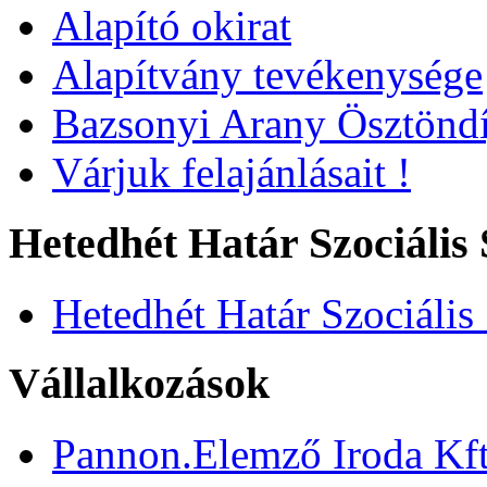
Alapító okirat
Alapítvány tevékenysége
Bazsonyi Arany Ösztöndí
Várjuk felajánlásait !
Hetedhét Határ Szociális 
Hetedhét Határ Szociális
Vállalkozások
Pannon.Elemző Iroda Kft