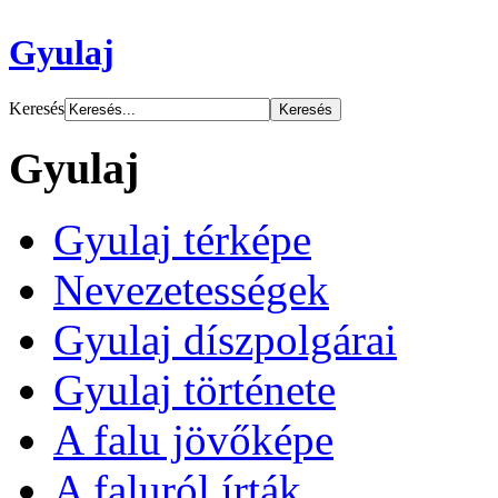
Gyulaj
Keresés
Gyulaj
Gyulaj térképe
Nevezetességek
Gyulaj díszpolgárai
Gyulaj története
A falu jövőképe
A faluról írták