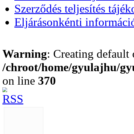
Szerződés teljesítés tájék
Eljárásonkénti informáci
Warning
: Creating default
/chroot/home/gyulajhu/gy
on line
370